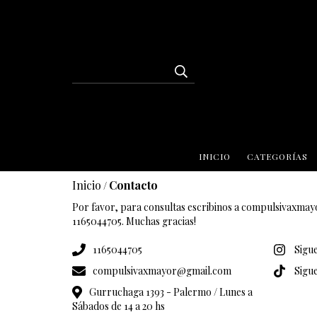
INICIO
CATEGORÍAS
Inicio
Contacto
/
Por favor, para consultas escribinos a
compulsivaxmay
1165044705. Muchas gracias!
1165044705
Sigu
compulsivaxmayor@gmail.com
Sigu
Gurruchaga 1393 - Palermo / Lunes a
Sábados de 14 a 20 hs