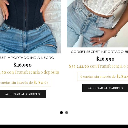
CORSET SECRET IMPORTADO 
SET IMPORTADO INDIA NEGRO
$46.990
$46.990
$35.242,50
con
Transferencia o 
2,50
con
Transferencia o depósito
6
cuotas sin interés de
$7.831,
cuotas sin interés de
$7.831,67
AGREGAR AL CARRITO
AGREGAR AL CARRITO