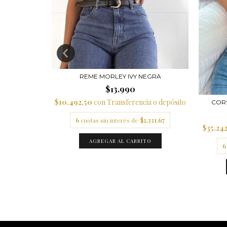
REME MORLEY IVY NEGRA
$13.990
TO NEGRO
$10.492,50
con
Transferencia o depósito
COR
o depósito
6
cuotas sin interés de
$2.331,67
$35.24
2.250
AGREGAR AL CARRITO
6
TO