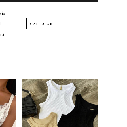
CP:
vío
CAMBIAR CP
CALCULAR
tal