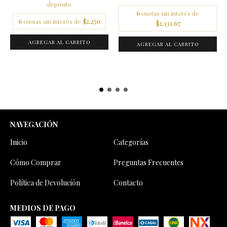
depósito
6
cuotas sin interés de
6
cuotas sin interés de
$2.250
$2.331,67
AGREGAR AL CARRITO
AGREGAR AL CARRITO
NAVEGACIÓN
Inicio
Categorías
Cómo Comprar
Preguntas Frecuentes
Política de Devolución
Contacto
MEDIOS DE PAGO