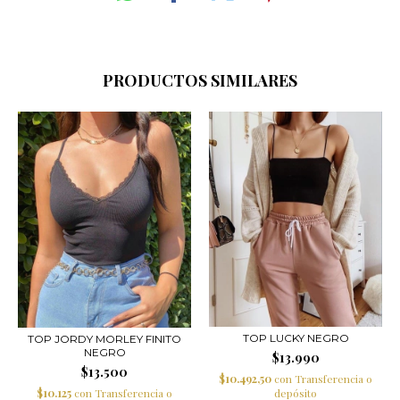
PRODUCTOS SIMILARES
TOP LUCKY NEGRO
TOP JORDY MORLEY FINITO
NEGRO
$13.990
$13.500
$10.492,50
con
Transferencia o
$10.125
con
Transferencia o
depósito